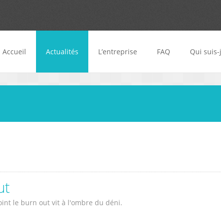
Accueil
Actualités
L’entreprise
FAQ
Qui suis-
ut
oint le burn out vit à l'ombre du déni.