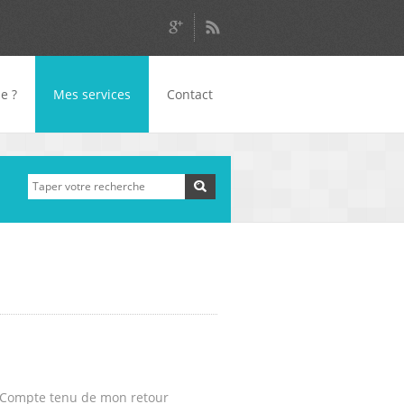
je ?
Mes services
Contact
Rechercher
Formulaire de
recherche
s. Compte tenu de mon retour