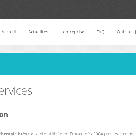
Accueil
Actualités
L’entreprise
FAQ
Qui suis-
ervices
ion
 thérapie brève
et a été utilisée en France dès 2004 par les coach