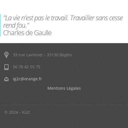
"La vie n'est pas le travail. Travailler sans cesse
rend fou."
Charles de Gaulle
33 rue Lavoisier - 33130 Bègles
06 78 42 55 75
ig2c@orange.fr
Mentions Légales
© 2024 - IG2C