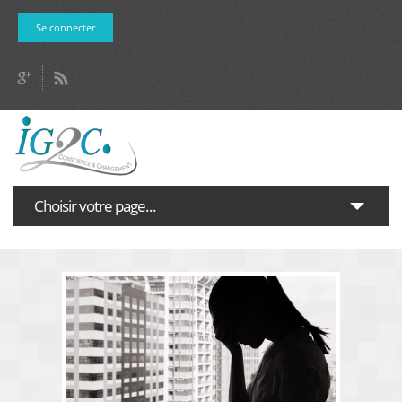
Aller au contenu principal
Se connecter
Choisir votre page...
Accueil
Actualités
L’entreprise
FAQ